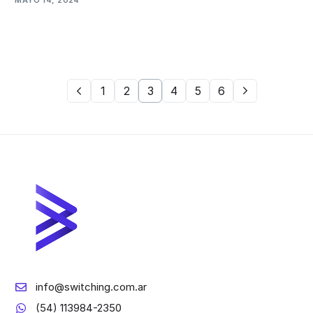
MAYO 14, 2024
1
2
3
4
5
6
info@switching.com.ar
(54) 113984-2350